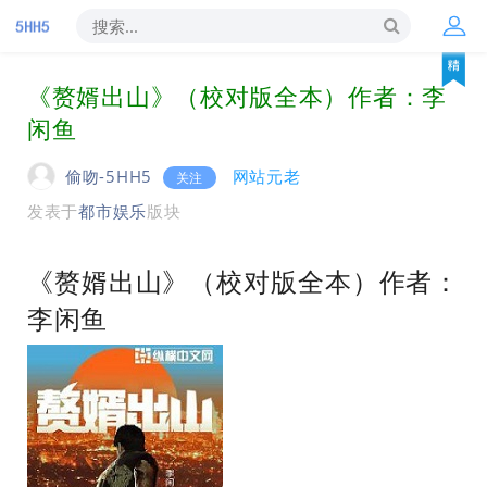
《赘婿出山》（校对版全本）作者：李
闲鱼
偷吻-5HH5
网站元老
关注
发表于
都市娱乐
版块
《赘婿出山》（校对版全本）作者：
李闲鱼